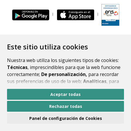
ENLACE
Este sitio utiliza cookies
Nuestra web utiliza los siguientes tipos de cookies:
Técnicas
, imprescindibles para que la web funcione
correctamente;
De personalización,
para recordar
sus preferencias de uso de la web;
Analíticas
, para
mejorar el funcionamiento de la web y sus servicios.
Aceptar todas
Si acepta pulsando el botón
“Aceptar todas”
Rechazar todas
consideramos que acepta su uso. Si pulsa el botón
“Rechazar todas”
o continúa navegando sin realizar
Panel de configuración de Cookies
ninguna acción, se guardarán las cookies técnicas
imprescindibles. Para personalizar sus preferencias