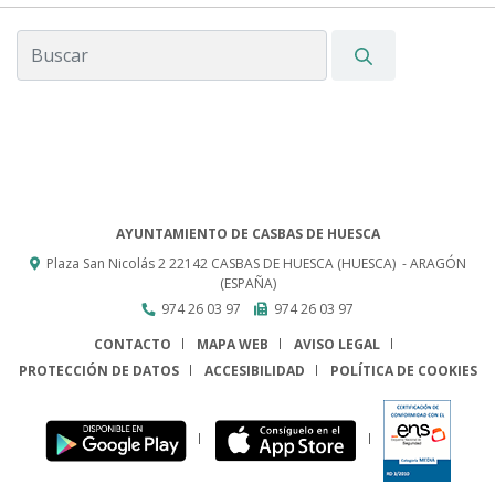
AYUNTAMIENTO DE CASBAS DE HUESCA
Plaza San Nicolás 2
22142
CASBAS DE HUESCA (HUESCA)
- ARAGÓN
(ESPAÑA)
974 26 03 97
974 26 03 97
CONTACTO
MAPA WEB
AVISO LEGAL
PROTECCIÓN DE DATOS
ACCESIBILIDAD
POLÍTICA DE COOKIES
ENLACE