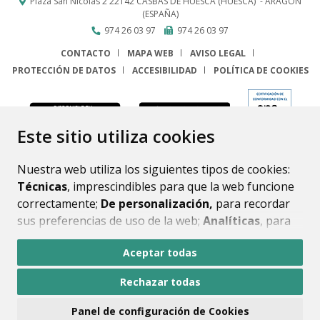
Plaza San Nicolás 2
22142
CASBAS DE HUESCA (HUESCA)
- ARAGÓN
(ESPAÑA)
974 26 03 97
974 26 03 97
CONTACTO
MAPA WEB
AVISO LEGAL
PROTECCIÓN DE DATOS
ACCESIBILIDAD
POLÍTICA DE COOKIES
ENLACE
Este sitio utiliza cookies
Nuestra web utiliza los siguientes tipos de cookies:
Técnicas
, imprescindibles para que la web funcione
correctamente;
De personalización,
para recordar
sus preferencias de uso de la web;
Analíticas
, para
mejorar el funcionamiento de la web y sus servicios.
Aceptar todas
Si acepta pulsando el botón
“Aceptar todas”
Rechazar todas
consideramos que acepta su uso. Si pulsa el botón
“Rechazar todas”
o continúa navegando sin realizar
Panel de configuración de Cookies
ninguna acción, se guardarán las cookies técnicas