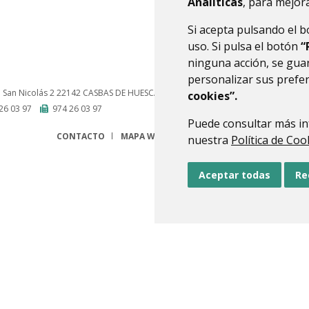
Analíticas
, para mejora
Si acepta pulsando el 
uso. Si pulsa el botón
“
ninguna acción, se guar
personalizar sus prefe
a San Nicolás 2
22142
CASBAS DE HUESCA (HUESCA)
- ARAGÓN
(ESPAÑA)
cookies”.
26 03 97
974 26 03 97
Puede consultar más in
CONTACTO
MAPA WEB
AVISO LEGAL
PROTECCIÓN 
nuestra
Política de Coo
Aceptar todas
Re