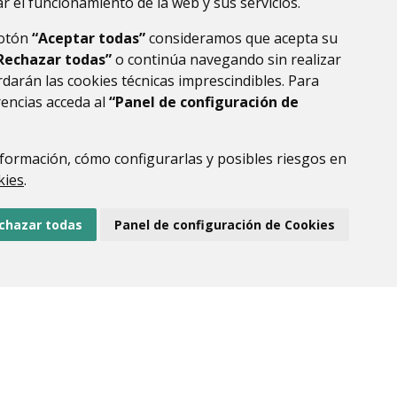
r el funcionamiento de la web y sus servicios.
botón
“Aceptar todas”
consideramos que acepta su
Rechazar todas”
o continúa navegando sin realizar
darán las cookies técnicas imprescindibles. Para
rencias acceda al
“Panel de configuración de
formación, cómo configurarlas y posibles riesgos en
DE DATOS
ACCESIBILIDAD
POLÍTICA DE COOKIES
kies
.
ENLACE EXTERNO AL
chazar todas
Panel de configuración de Cookies