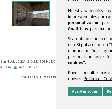
Nuestra web utiliza los
imprescindibles para q
personalización,
para 
Analíticas
, para mejora
Si acepta pulsando el 
uso. Si pulsa el botón
“
ninguna acción, se guar
personalizar sus prefe
a San Nicolás 2
22142
CASBAS DE HUESCA (HUESCA)
- ARAGÓN
(ESPAÑA)
cookies”.
26 03 97
974 26 03 97
Puede consultar más in
CONTACTO
MAPA WEB
AVISO LEGAL
PROTECCIÓN 
nuestra
Política de Coo
Aceptar todas
Re