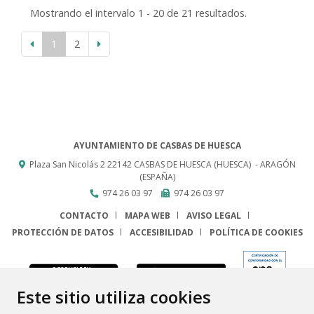
Mostrando el intervalo 1 - 20 de 21 resultados.
1
2
AYUNTAMIENTO DE CASBAS DE HUESCA
Plaza San Nicolás 2
22142
CASBAS DE HUESCA (HUESCA)
- ARAGÓN
(ESPAÑA)
974 26 03 97
974 26 03 97
CONTACTO
MAPA WEB
AVISO LEGAL
PROTECCIÓN DE DATOS
ACCESIBILIDAD
POLÍTICA DE COOKIES
ENLACE
Este sitio utiliza cookies