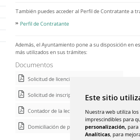
También puedes acceder al Perfil de Contratante a tra
Perfil de Contratante
Además, el Ayuntamiento pone a su disposición en es
más utilizados en sus trámites:
Documentos
Solicitud de licencia de obras.
(PDF 44,1 KB)
Solicitud de inscripción en el Padrón Municipal.
Este sitio utili
(
Contador de la lectura de agua.
Nuestra web utiliza los
(PDF 16 KB)
imprescindibles para q
Domiciliación de pago de recibo.
personalización,
para 
(PDF 54,7 KB)
Analíticas
, para mejora