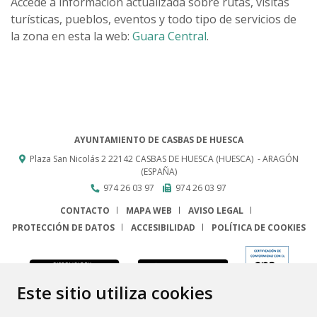
Accede a información actualizada sobre rutas, visitas
turísticas, pueblos, eventos y todo tipo de servicios de
la zona en esta la web:
Guara Central
.
AYUNTAMIENTO DE CASBAS DE HUESCA
Plaza San Nicolás 2
22142
CASBAS DE HUESCA (HUESCA)
- ARAGÓN
(ESPAÑA)
974 26 03 97
974 26 03 97
CONTACTO
MAPA WEB
AVISO LEGAL
PROTECCIÓN DE DATOS
ACCESIBILIDAD
POLÍTICA DE COOKIES
ENLACE
Este sitio utiliza cookies